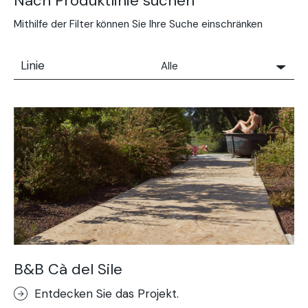
Nach Produktlinie suchen
Mithilfe der Filter können Sie Ihre Suche einschränken
Linie
Alle
Alle
Solidro
Microtopping®
Terrae-Calce
Nuvolato Architop®
Stempelbeton Boden
Rasico®
Terrae-Calce Venezia
Sassoitalia®-Boden
B&B Cà del Sile
Terrae-Calce Matera
Entdecken Sie das Projekt.
Lixio®+