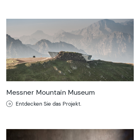
Acid Stain-Dekorboden
Purometallo
Concrete Optik
Lixio®-Mikroterrazzo
Stempelputz
Stenciltop-Dekorboden
Kunstfelsen
Messner Mountain Museum
Entdecken Sie das Projekt.