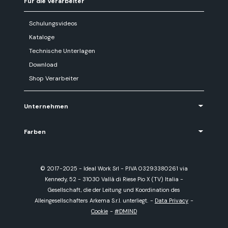
Für die Verarbeiter
Schulungsvideos
Kataloge
Technische Unterlagen
Download
Shop Verarbeiter
Unternehmen
Farben
© 2017-2025 - Ideal Work Srl - P.IVA 03293380261 via
Kennedy, 52 - 31030 Vallà di Riese Pio X (TV) Italia -
Gesellschaft, die der Leitung und Koordination des
Alleingesellschafters Arkema S.r.l. unterliegt.
-
Data Privacy
-
Cookie
-
#DMIND