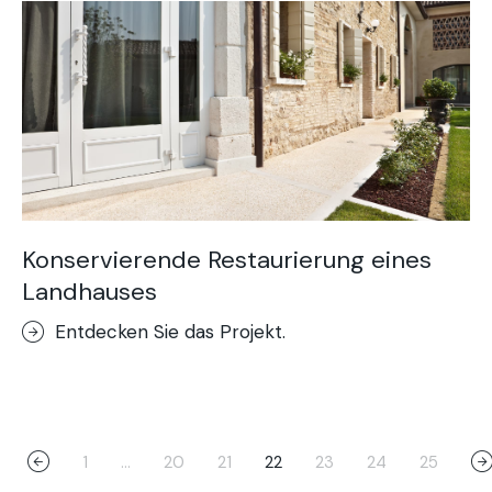
Konservierende Restaurierung eines
Landhauses
Entdecken Sie das Projekt.
1
…
20
21
22
23
24
25