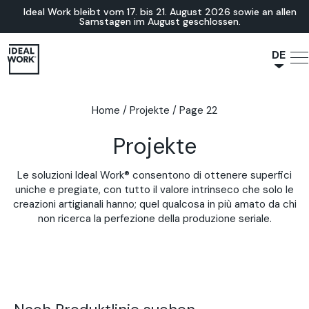
Ideal Work bleibt vom 17. bis 21. August 2026 sowie an allen
Samstagen im August geschlossen.
DE
NL
JA
Home
/
Projekte
/
Page 22
IT
Projekte
FR
ES
Le soluzioni Ideal Work® consentono di ottenere superfici
EN
uniche e pregiate, con tutto il valore intrinseco che solo le
creazioni artigianali hanno; quel qualcosa in più amato da chi
non ricerca la perfezione della produzione seriale.