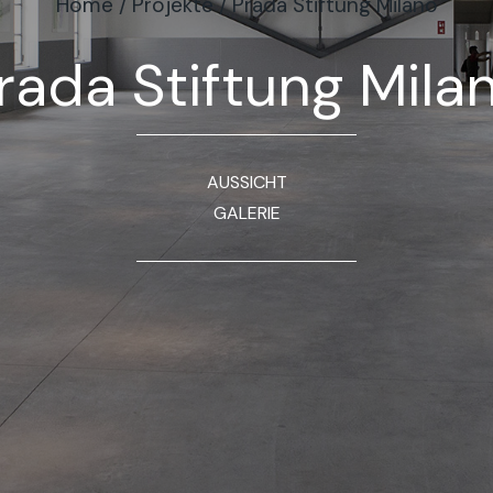
Home
/
Projekte
/
Prada Stiftung Milano
rada Stiftung Mila
AUSSICHT
GALERIE