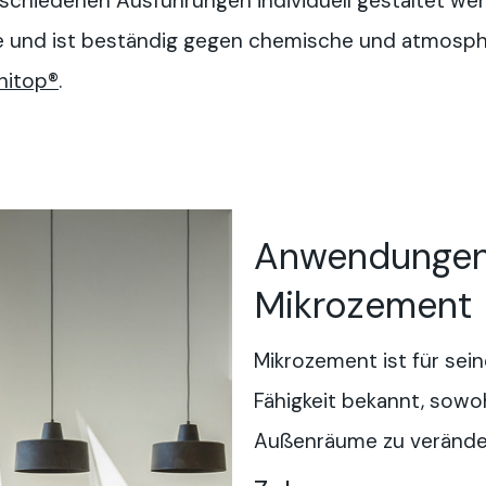
chiedenen Ausführungen individuell gestaltet werde
he und ist beständig gegen chemische und atmosphä
hitop®
.
Anwendungen
Mikrozement
Mikrozement ist für sein
Fähigkeit bekannt, sowo
Außenräume zu verände