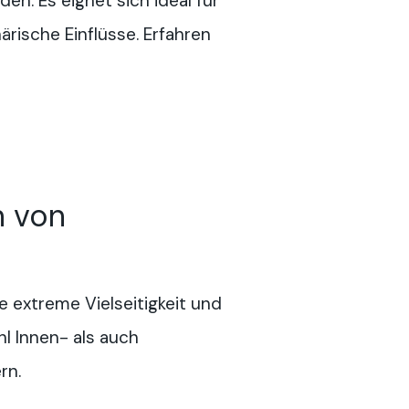
n. Es eignet sich ideal für
rische Einflüsse. Erfahren
 von
e extreme Vielseitigkeit und
hl Innen- als auch
rn.