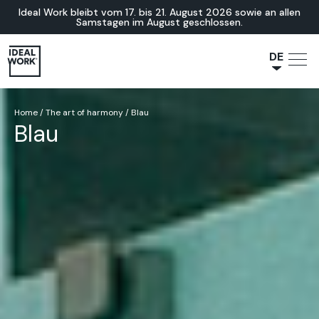
Ideal Work bleibt vom 17. bis 21. August 2026 sowie an allen
Samstagen im August geschlossen.
DE
NL
JA
Home
/
The art of harmony
/
Blau
Blau
IT
FR
ES
EN