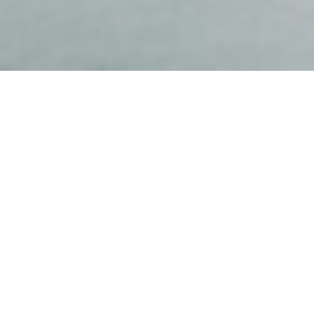
In einem Raum erzeugen alle Varianten von Blau dieselbe Art
von Eindruck: Die sanfteren Schattierungen tun dies subtiler,
die intensiveren deutlicher. Die Haupteinflüsse, die Blautöne in
einen Raum einbringen können, sind Ruhe, Gelassenheit,
Regeneration und raumvergrößernde Effekte. Sowohl
Blautöne als auch kühle neutrale Töne aus der Farbgruppe
schaffen wichtige psychologische Assoziationen in einer
Umgebung. Sie tragen insbesondere dazu bei, ein
vertrauenswürdiges Erscheinungsbild zu erzeugen und die
Konzentration zu fördern.
Blau