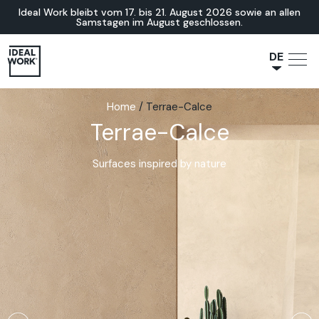
Ideal Work bleibt vom 17. bis 21. August 2026 sowie an allen
Samstagen im August geschlossen.
DE
NL
Home
/
Terrae-Calce
JA
Terrae-Calce
IT
FR
Surfaces inspired by nature
ES
EN