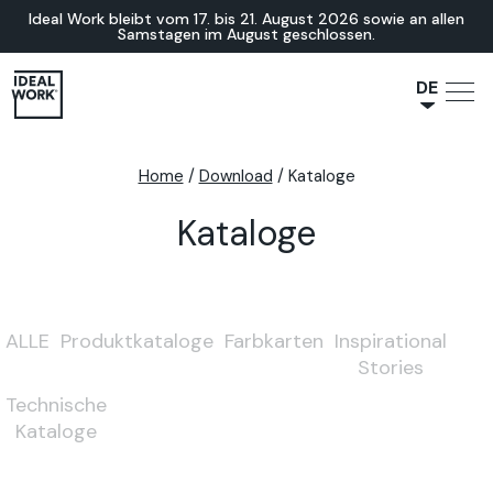
Ideal Work bleibt vom 17. bis 21. August 2026 sowie an allen
Samstagen im August geschlossen.
DE
NL
JA
Home
/
Download
/
Kataloge
IT
Kataloge
FR
ES
EN
ALLE
Produktkataloge
Farbkarten
Inspirational
Stories
Technische
Kataloge