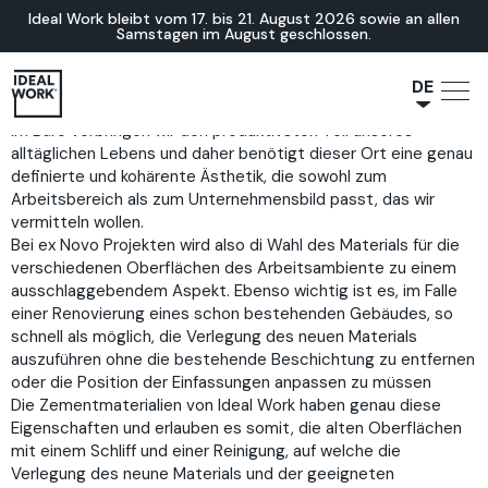
Ideal Work bleibt vom 17. bis 21. August 2026 sowie an allen
Samstagen im August geschlossen.
DE
Im Büro verbringen wir den produktivsten Teil unseres
NL
alltäglichen Lebens und daher benötigt dieser Ort eine genau
JA
definierte und kohärente Ästhetik, die sowohl zum
IT
Arbeitsbereich als zum Unternehmensbild passt, das wir
vermitteln wollen.
FR
Bei ex Novo Projekten wird also di Wahl des Materials für die
ES
verschiedenen Oberflächen des Arbeitsambiente zu einem
ausschlaggebendem Aspekt. Ebenso wichtig ist es, im Falle
EN
einer Renovierung eines schon bestehenden Gebäudes, so
schnell als möglich, die Verlegung des neuen Materials
auszuführen ohne die bestehende Beschichtung zu entfernen
oder die Position der Einfassungen anpassen zu müssen
Die Zementmaterialien von Ideal Work haben genau diese
Eigenschaften und erlauben es somit, die alten Oberflächen
mit einem Schliff und einer Reinigung, auf welche die
Verlegung des neune Materials und der geeigneten