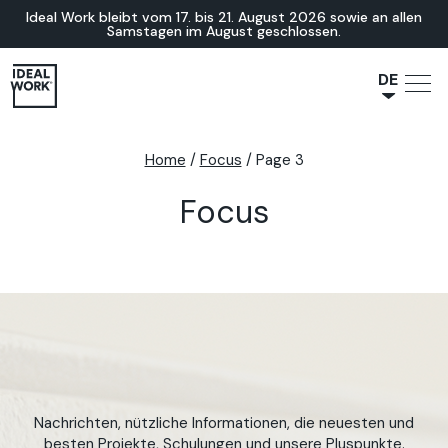
Ideal Work bleibt vom 17. bis 21. August 2026 sowie an allen
Samstagen im August geschlossen.
DE
NL
JA
Home
/
Focus
/
Page 3
IT
Focus
FR
ES
EN
Nachrichten, nützliche Informationen, die neuesten und
besten Projekte, Schulungen und unsere Pluspunkte.