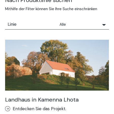
Nach Produktlinie suchen
Mithilfe der Filter können Sie Ihre Suche einschränken
Linie
Alle
Alle
Solidro
Microtopping®
Terrae-Calce
Nuvolato Architop®
Stempelbeton Boden
Rasico®
Terrae-Calce Venezia
Sassoitalia®-Boden
Landhaus in Kamenna Lhota
Terrae-Calce Matera
Entdecken Sie das Projekt.
Lixio®+