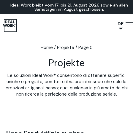
Ideal Work bleibt vom 17. bis 21. August 2026 sowie an allen
Samstagen im August geschlossen.
DE
NL
JA
Home
/
Projekte
/
Page 5
IT
Projekte
FR
ES
Le soluzioni Ideal Work® consentono di ottenere superfici
EN
uniche e pregiate, con tutto il valore intrinseco che solo le
creazioni artigianali hanno; quel qualcosa in più amato da chi
non ricerca la perfezione della produzione seriale.