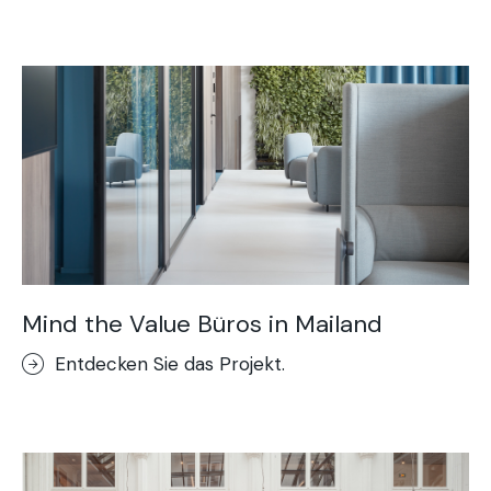
Acid Stain-Dekorboden
Purometallo
Concrete Optik
Lixio®-Mikroterrazzo
Stempelputz
Stenciltop-Dekorboden
Kunstfelsen
Mind the Value Büros in Mailand
Entdecken Sie das Projekt.