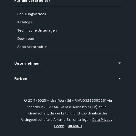
Für die Verarbeiter
Schulungsvideos
Kataloge
Technische Unterlagen
Download
Shop Verarbeiter
Unternehmen
Farben
© 2017-2025 - Ideal Work Srl - P.IVA 03293380261 via
Kennedy, 52 - 31030 Vallà di Riese Pio X (TV) Italia -
Gesellschaft, die der Leitung und Koordination des
Alleingesellschafters Arkema S.r.l. unterliegt.
-
Data Privacy
-
Cookie
-
#DMIND