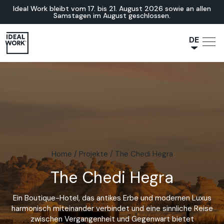
Ideal Work bleibt vom 17. bis 21. August 2026 sowie an allen
Samstagen im August geschlossen.
DE
NL
JA
IT
FR
ES
EN
Home
/
Projekte
/
The Chedi Hegra
The Chedi Hegra
Ein Boutique-Hotel, das antikes Erbe und modernen Luxus
harmonisch miteinander verbindet und eine sinnliche Reise
zwischen Vergangenheit und Gegenwart bietet