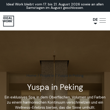
Ideal Work bleibt vom 17. bis 21. August 2026 sowie an allen
Samstagen im August geschlossen.
DE
NL
JA
IT
FR
ES
EN
Home
/
Projekte
/
Yuspa in Peking
Yuspa in Peking
Ein exklusives Spa, in dem Oberflächen, Volumen und Farben
zu einem harmonischen Kontinuum verschmelzen und ein
Wellness-Erlebnis bieten, das die Sinne umhüllt.