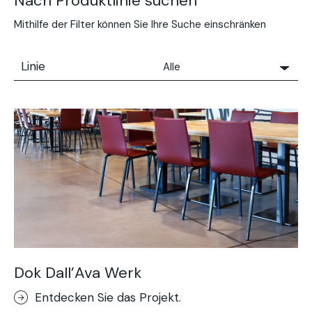
Nach Produktlinie suchen
Mithilfe der Filter können Sie Ihre Suche einschränken
Linie
Alle
Alle
Solidro
Microtopping®
Terrae-Calce
Nuvolato Architop®
Stempelbeton Boden
Rasico®
Terrae-Calce Venezia
Sassoitalia®-Boden
Dok Dall’Ava Werk
Terrae-Calce Matera
Entdecken Sie das Projekt.
Lixio®+