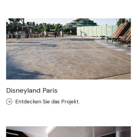
Acid Stain-Dekorboden
Purometallo
Concrete Optik
Lixio®-Mikroterrazzo
Stempelputz
Stenciltop-Dekorboden
Kunstfelsen
Disneyland Paris
Entdecken Sie das Projekt.