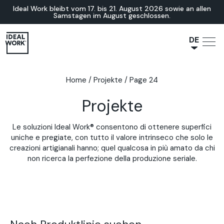
Ideal Work bleibt vom 17. bis 21. August 2026 sowie an allen
Samstagen im August geschlossen.
DE
NL
JA
Home
/
Projekte
/
Page 24
IT
Projekte
FR
ES
Le soluzioni Ideal Work® consentono di ottenere superfici
EN
uniche e pregiate, con tutto il valore intrinseco che solo le
creazioni artigianali hanno; quel qualcosa in più amato da chi
non ricerca la perfezione della produzione seriale.