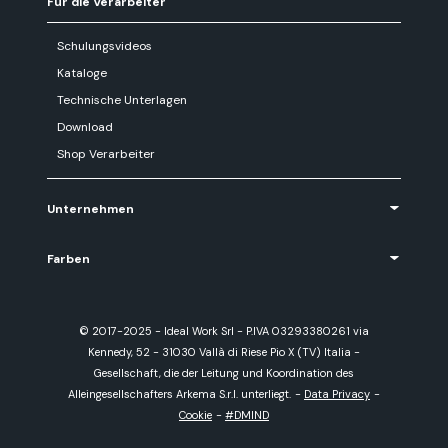
Für die Verarbeiter
Schulungsvideos
Kataloge
Technische Unterlagen
Download
Shop Verarbeiter
Unternehmen
Farben
© 2017-2025 - Ideal Work Srl - P.IVA 03293380261 via
Kennedy, 52 - 31030 Vallà di Riese Pio X (TV) Italia -
Gesellschaft, die der Leitung und Koordination des
Alleingesellschafters Arkema S.r.l. unterliegt.
-
Data Privacy
-
Cookie
-
#DMIND