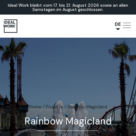
Ideal Work bleibt vom 17. bis 21. August 2026 sowie an allen
Samstagen im August geschlossen.
DE
NL
JA
IT
FR
ES
EN
Home
/
Projekte
/
Rainbow Magicland
Rainbow Magicland