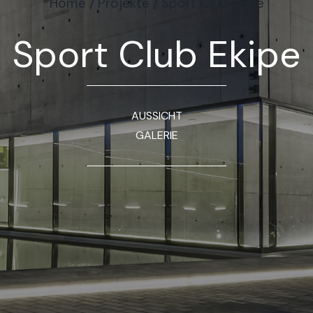
Home
/
Projekte
/
Sport Club Ekipe
Sport Club Ekipe
AUSSICHT
GALERIE