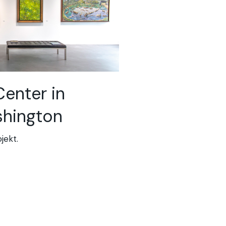
Center in
shington
jekt.