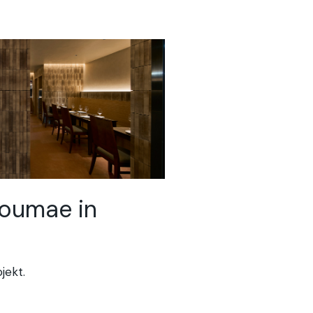
doumae in
jekt.