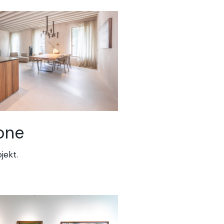
one
jekt.