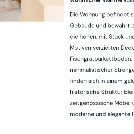
wohnlicher Wärme
auss
Die Wohnung befindet si
Gebäude und bewahrt ei
die hohen, mit Stuck un
Motiven verzierten Dec
Fischgrätparkettboden.
minimalistischer Stren
finden sich in einem gel
historische Struktur ble
zeitgenössische Möbel 
moderne und elegante 