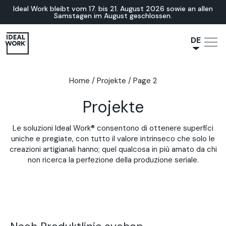
Ideal Work bleibt vom 17. bis 21. August 2026 sowie an allen
Samstagen im August geschlossen.
DE
NL
JA
Home
/
Projekte
/
Page 2
IT
Projekte
FR
ES
Le soluzioni Ideal Work® consentono di ottenere superfici
EN
uniche e pregiate, con tutto il valore intrinseco che solo le
creazioni artigianali hanno; quel qualcosa in più amato da chi
non ricerca la perfezione della produzione seriale.