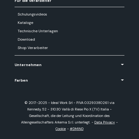
Für die Verarbeiter
Schulungsvideos
Kataloge
Technische Unterlagen
Download
Shop Verarbeiter
Unternehmen
Farben
© 2017-2025 - Ideal Work Srl - P.IVA 03293380261 via
Kennedy, 52 - 31030 Vallà di Riese Pio X (TV) Italia -
Gesellschaft, die der Leitung und Koordination des
Alleingesellschafters Arkema S.r.l. unterliegt.
-
Data Privacy
-
Cookie
-
#DMIND