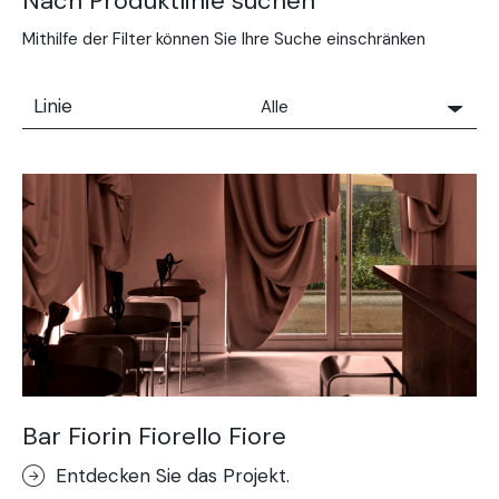
Nach Produktlinie suchen
Mithilfe der Filter können Sie Ihre Suche einschränken
Linie
Alle
Alle
Solidro
Microtopping®
Terrae-Calce
Nuvolato Architop®
Stempelbeton Boden
Rasico®
Terrae-Calce Venezia
Sassoitalia®-Boden
Bar Fiorin Fiorello Fiore
Terrae-Calce Matera
Entdecken Sie das Projekt.
Lixio®+