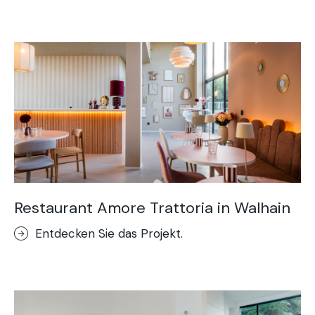
Acid Stain-Dekorboden
Purometallo
Concrete Optik
Lixio®-Mikroterrazzo
Stempelputz
Stenciltop-Dekorboden
Kunstfelsen
Restaurant Amore Trattoria in Walhain
Entdecken Sie das Projekt.