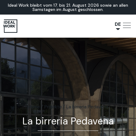
Ideal Work bleibt vom 17. bis 21. August 2026 sowie an allen
Samstagen im August geschlossen.
DE
NL
JA
IT
FR
ES
EN
Home
/
Projekte
/
La birreria Pedavena
La birreria Pedavena