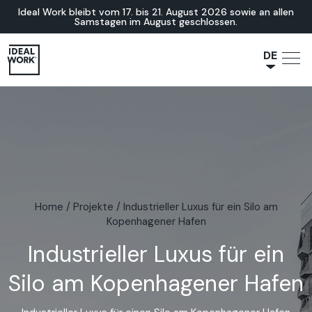
Ideal Work bleibt vom 17. bis 21. August 2026 sowie an allen
Samstagen im August geschlossen.
DE
NL
JA
IT
FR
ES
EN
Home
/
Projekte
/
Industrieller Luxus für ein Silo am
Kopenhagener Hafen
Industrieller Luxus für ein
Silo am Kopenhagener Hafen