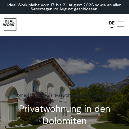
Ideal Work bleibt vom 17. bis 21. August 2026 sowie an allen
Samstagen im August geschlossen.
DE
NL
JA
IT
FR
ES
EN
Home
/
Projekte
/
Privatwohnung in den Dolomiten
Privatwohnung in den
Dolomiten