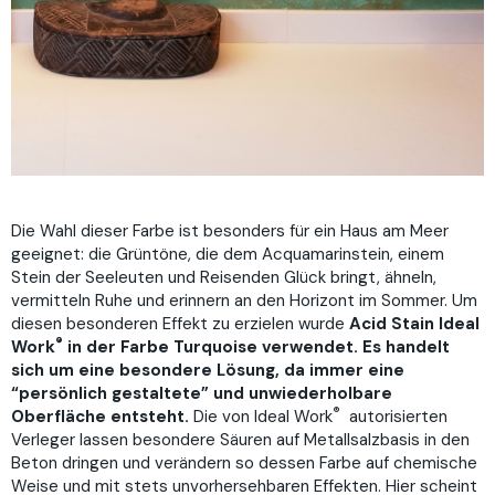
Die Wahl dieser Farbe ist besonders für ein Haus am Meer
geeignet: die Grüntöne, die dem
Acqua
ma
rinstein
, einem
Stein der Seeleuten und Reisenden Glück bringt, ähneln,
vermitteln Ruhe und
erinnern an den Horizont im Sommer. Um
diesen besonderen Effekt zu erzielen wurde
Acid
Stain
Ideal
®
Work
in der Farbe
Turquoise
verwendet. Es handelt
sich um eine besondere Lösung, da immer eine
“persönlich gestaltete” und unwiederholbare
®
Oberfläche entsteht.
Die von
Ideal Work
autorisierten
Verleger lassen besondere Säuren auf Metallsalzbasis in den
Beton dringen und verändern so dessen Farbe auf chemische
We
ise und mit stets unvorhersehbaren
Effekten. Hier scheint