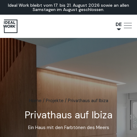
Ideal Work bleibt vom 17. bis 21. August 2026 sowie an allen
Samstagen im August geschlossen.
DE
NL
JA
IT
FR
ES
EN
Home
/
Projekte
/
Privathaus auf Ibiza
Privathaus auf Ibiza
Ein Haus mit den Farbtönen des Meers