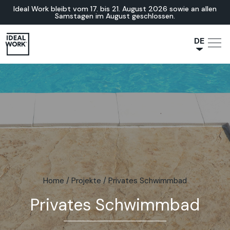
Ideal Work bleibt vom 17. bis 21. August 2026 sowie an allen
Samstagen im August geschlossen.
DE
NL
JA
IT
FR
ES
EN
Home
/
Projekte
/
Privates Schwimmbad
Privates Schwimmbad