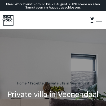
Ideal Work bleibt vom 17. bis 21. August 2026 sowie an allen
Samstagen im August geschlossen.
DE
NL
JA
IT
FR
ES
EN
Home
/
Projekte
/
Private villa in Veenendaal
Private villa in Veenendaal