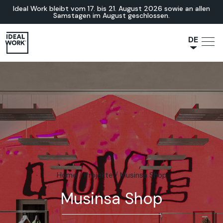
Ideal Work bleibt vom 17. bis 21. August 2026 sowie an allen
Samstagen im August geschlossen.
DE
NL
JA
IT
FR
ES
EN
Home
/
Projekte
/
Musinsa Shop
Musinsa Shop