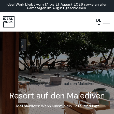
Ideal Work bleibt vom 17. bis 21. August 2026 sowie an allen
Samstagen im August geschlossen.
DE
NL
JA
IT
FR
ES
EN
Home
/
Projekte
/
Resort auf den Malediven
Resort auf den Malediven
Joali Maldives: Wenn Kunst in ein Hotel eindringt