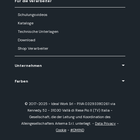
Für die Verarbeiter
Schulungsvideos
Kataloge
Technische Unterlagen
Download
Shop Verarbeiter
Unternehmen
Farben
© 2017-2025 - Ideal Work Srl - P.IVA 03293380261 via
Kennedy, 52 - 31030 Vallà di Riese Pio X (TV) Italia -
Gesellschaft, die der Leitung und Koordination des
Alleingesellschafters Arkema S.r.l. unterliegt.
-
Data Privacy
-
Cookie
-
#DMIND