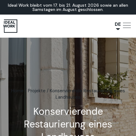
Ideal Work bleibt vom 17. bis 21. August 2026 sowie an allen
Samstagen im August geschlossen.
DE
NL
JA
IT
FR
ES
EN
Home
/
Projekte
/
Konservierende Restaurierung eines
Landhauses
Konservierende
Restaurierung eines