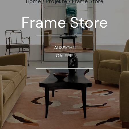
Home
/
Projekte
/
Frame Store
Frame Store
AUSSICHT
GALERIE