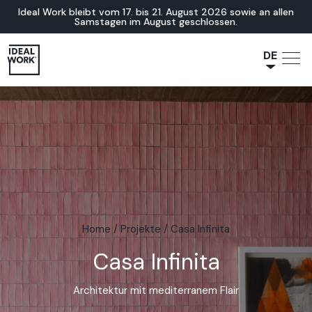
Ideal Work bleibt vom 17. bis 21. August 2026 sowie an allen
Samstagen im August geschlossen.
DE
NL
JA
IT
FR
ES
EN
Home
/
Projekte
/
Casa Infinita
Casa Infinita
Architektur mit mediterranem Flair