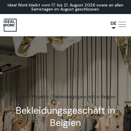
Ideal Work bleibt vom 17. bis 21. August 2026 sowie an allen
Samstagen im August geschlossen.
DE
NL
JA
IT
FR
ES
EN
Home
/
Projekte
/
Bekleidungsgeschäft in Belgien
Bekleidungsgeschäft in
Belgien