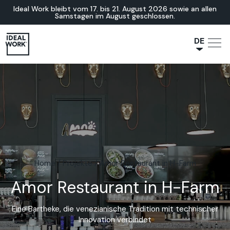
Ideal Work bleibt vom 17. bis 21. August 2026 sowie an allen
Samstagen im August geschlossen.
DE
NL
JA
IT
FR
ES
EN
Home
/
Projekte
/
Amor Restaurant in H-Farm
Amor Restaurant in H-Farm
Eine Bartheke, die venezianische Tradition mit technischer
Innovation verbindet