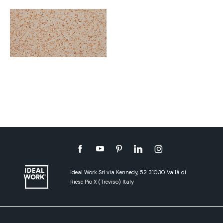
Ideal Work Srl via Kennedy, 52 31030 Vallà di
Riese Pio X (Treviso) Italy