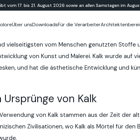
eibt vom 17. bis 21. August 2026 sowie an allen Samstagen im Augus
olore
Über uns
Downloads
Für die Verarbeiter
Architektenberei
oom
erarbeiter
MINERALHARZ-
Showroom
TERRAZZO
OUTDOOR
Ideal News
Technische Unterlagen
Schulungsvideos
N
Te
 und vielseitigsten vom Menschen genutzten Stoffe u
HYBRID
Lixio®-Mikroterrazzo
Für die Öffentlichkeit zu
Te
Solidro
®
Lixio®+
Wohnbereich draußen
twicklung von Kunst und Malerei. Kalk wurde auf vie
Purometallo
Plätze in der Stadt
esken, und hat die ästhetische Entwicklung und kü
Acid Stain-
Alleen und Gehwege
Dekorboden
Vergnügungsparks
Rampen
n Ursprünge von Kalk
e Verwendung von Kalk stammen aus der Zeit der al
ischen Zivilisationen, wo Kalk als Mörtel für den
wurde.