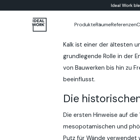
Ideal Work bl
Produkte
Räume
Referenzen
C
ALLE PRODUKTE
INDOOR
Unternehmen
Kataloge
Kurse & Fortbildungen
Farbstudio
ZEMENTBASIERT
Showr
Shop V
Kalk ist einer der ältesten
Bodenlösungen
Badezimmer
Microtopping®
Wandlösungen
Wohnbereich
Nuvolato Architop
grundlegende Rolle in der En
Schlafzimmer
Rasico®
von Bauwerken bis hin zu Fr
Küche
Restaurants
beeinflusst.
Museen
Büros
Die historische
Geschäfte
Hotels
Meubels
Die ersten Hinweise auf di
mesopotamischen und phöniz
Putz für Wände verwendet 