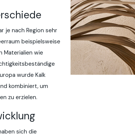
erschiede
r je nach Region sehr
eerraum beispielsweise
n Materialien wie
chtigkeitsbeständige
europa wurde Kalk
and kombiniert, um
en zu erzielen.
wicklung
haben sich die