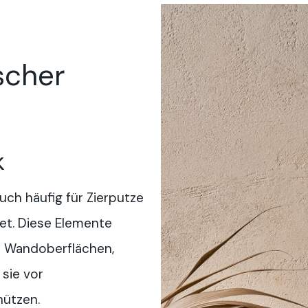
scher
k
ch häufig für Zierputze
et. Diese Elemente
e Wandoberflächen,
sie vor
hützen.