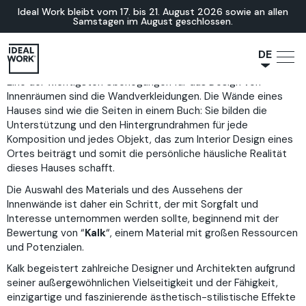
Ideal Work bleibt vom 17. bis 21. August 2026 sowie an allen
Samstagen im August geschlossen.
DE
Eine der wichtigsten Überlegungen für das Design von
NL
Innenräumen sind die Wandverkleidungen. Die Wände eines
JA
Hauses sind wie die Seiten in einem Buch: Sie bilden die
IT
Unterstützung und den Hintergrundrahmen für jede
Komposition und jedes Objekt, das zum Interior Design eines
FR
Ortes beiträgt und somit die persönliche häusliche Realität
ES
dieses Hauses schafft.
EN
Die Auswahl des Materials und des Aussehens der
Innenwände ist daher ein Schritt, der mit Sorgfalt und
Interesse unternommen werden sollte, beginnend mit der
Bewertung von “
Kalk
“, einem Material mit großen Ressourcen
und Potenzialen.
Kalk begeistert zahlreiche Designer und Architekten aufgrund
seiner außergewöhnlichen Vielseitigkeit und der Fähigkeit,
einzigartige und faszinierende ästhetisch-stilistische Effekte