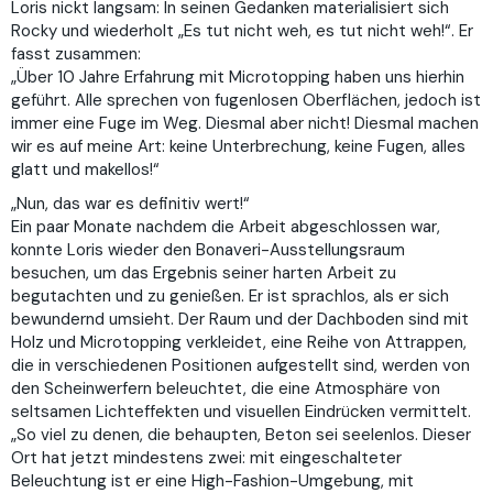
Loris nickt langsam: In seinen Gedanken materialisiert sich
Rocky und wiederholt „Es tut nicht weh, es tut nicht weh!“. Er
fasst zusammen:
„Über 10 Jahre Erfahrung mit Microtopping haben uns hierhin
geführt. Alle sprechen von fugenlosen Oberflächen, jedoch ist
immer eine Fuge im Weg. Diesmal aber nicht! Diesmal machen
wir es auf meine Art: keine Unterbrechung, keine Fugen, alles
glatt und makellos!“
„Nun, das war es definitiv wert!“
Ein paar Monate nachdem die Arbeit abgeschlossen war,
konnte Loris wieder den Bonaveri-Ausstellungsraum
besuchen, um das Ergebnis seiner harten Arbeit zu
begutachten und zu genießen. Er ist sprachlos, als er sich
bewundernd umsieht. Der Raum und der Dachboden sind mit
Holz und Microtopping verkleidet, eine Reihe von Attrappen,
die in verschiedenen Positionen aufgestellt sind, werden von
den Scheinwerfern beleuchtet, die eine Atmosphäre von
seltsamen Lichteffekten und visuellen Eindrücken vermittelt.
„So viel zu denen, die behaupten, Beton sei seelenlos. Dieser
Ort hat jetzt mindestens zwei: mit eingeschalteter
Beleuchtung ist er eine High-Fashion-Umgebung, mit