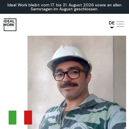
Ideal Work bleibt vom 17. bis 21. August 2026 sowie an allen
Samstagen im August geschlossen.
DE
NL
JA
IT
FR
ES
EN