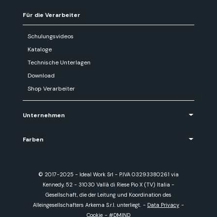
Für die Verarbeiter
Schulungsvideos
Kataloge
Technische Unterlagen
Download
Shop Verarbeiter
Unternehmen
Farben
© 2017-2025 - Ideal Work Srl - P.IVA 03293380261 via
Kennedy, 52 - 31030 Vallà di Riese Pio X (TV) Italia -
Gesellschaft, die der Leitung und Koordination des
Alleingesellschafters Arkema S.r.l. unterliegt.
-
Data Privacy
-
Cookie
-
#DMIND