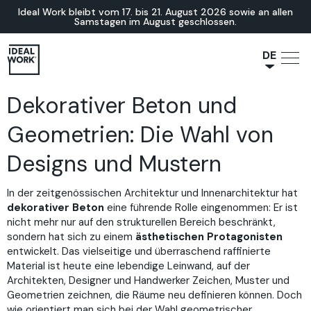
Ideal Work bleibt vom 17. bis 21. August 2026 sowie an allen
Samstagen im August geschlossen.
DE
NL
Dekorativer Beton und
JA
IT
Geometrien: Die Wahl von
FR
Designs und Mustern
ES
EN
In der zeitgenössischen Architektur und Innenarchitektur hat
dekorativer Beton
eine führende Rolle eingenommen: Er ist
nicht mehr nur auf den strukturellen Bereich beschränkt,
sondern hat sich zu einem
ästhetischen Protagonisten
entwickelt. Das vielseitige und überraschend raffinierte
Material ist heute eine lebendige Leinwand, auf der
Architekten, Designer und Handwerker Zeichen, Muster und
Geometrien zeichnen, die Räume neu definieren können. Doch
wie orientiert man sich bei der Wahl geometrischer