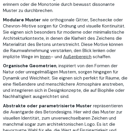
erinnern oder die Monotonie durch bewusst dissonante
Muster zu durchbrechen.
Modulare Muster
wie orthogonale Gitter, Sechsecke oder
Chevron-Motive sorgen für Ordnung und visuelle Kontinuität.
Sie eignen sich besonders für moderne oder minimalistische
Architekturkontexte, in denen die Klarheit des Zeichens die
Materialität des Betons unterstreicht. Diese Motive können
die Raumwahrnehmung verstärken, den Blick lenken oder
implizite Wege im
Innen
– und
Außenbereich
schaffen.
Organische Geometrien
, inspiriert von den Formen der
Natur oder unregelmäßigen Mustern, sorgen hingegen für
Dynamik und Weichheit. Sie eignen sich perfekt für Räume, die
eine fließendere und menschlichere Atmosphäre anstreben,
und integrieren sich in Designkonzepte, die auf Biophilie oder
Nachhaltigkeit ausgerichtet sind.
Abstrakte oder parametrisierte Muster
repräsentieren
die Avantgarde des Betondesigns. Hier wird das Muster zur
visuellen Identität, zum unverwechselbaren Zeichen und
manchmal sogar zum architektonischen Logo. Es ist die
bevorzugte Wahl für alle, die Wert auf Einzigartigkeit und